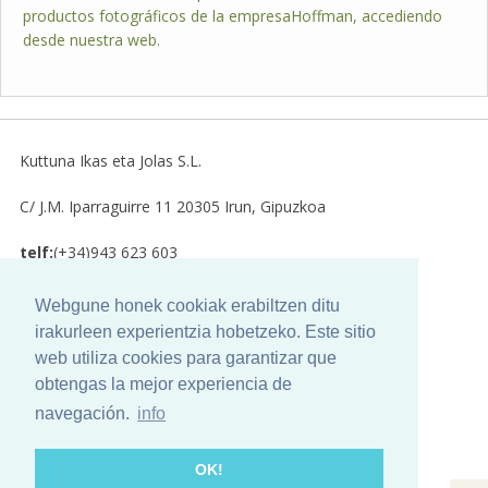
productos fotográficos de la empresaHoffman, accediendo
desde nuestra web.
Kuttuna Ikas eta Jolas S.L.
C/ J.M. Iparraguirre 11
20305
Irun, Gipuzkoa
telf:
(+34)943 623 603
email:
kuttuna@kuttuna.com
Webgune honek cookiak erabiltzen ditu
irakurleen experientzia hobetzeko. Este sitio
bigara
2026 kuttuna | Design by
web utiliza cookies para garantizar que
obtengas la mejor experiencia de
Aviso Legal
navegación.
info
Uso de Cookies
OK!