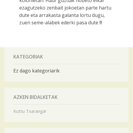
kolonietan. Haur guztiak hobeto elkar
ezagutzeko zenbait jokoetan parte hartu
dute eta arrakasta galanta lortu dugu,
zuen seme-alabek ederki pasa dute !!!
KATEGORIAK
Ez dago kategoriarik
AZKEN BIDALKETAK
Kuttu Txaranga!