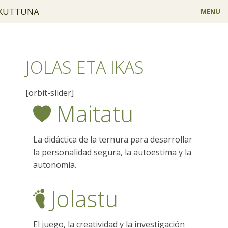
KUTTUNA
MENU
PROIEKTUA
HAUR ESKOLA
JOLAS ETA IKAS
TAILERRAK
[orbit-slider]
Maitatu
KONTZILIAZIOA
FAMILIA
La didáctica de la ternura para desarrollar
ISTALAKUNTZAK
la personalidad segura, la autoestima y la
autonomía.
TALDEA
Jolastu
KONTAKTUA
EU
El juego, la creatividad y la investigación