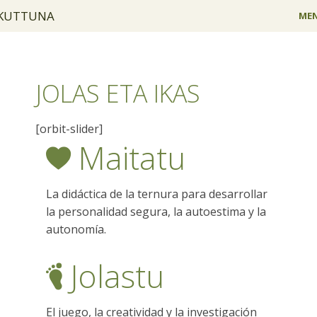
KUTTUNA
ME
PROYECTO
HAUR ESKOLA
JOLAS ETA IKAS
TALLERES
[orbit-slider]
Maitatu
CONCILIACIÓN
FAMILIA
La didáctica de la ternura para desarrollar
INSTALACIONES
la personalidad segura, la autoestima y la
autonomía.
EQUIPO
Jolastu
CONTACTO
EU
El juego, la creatividad y la investigación