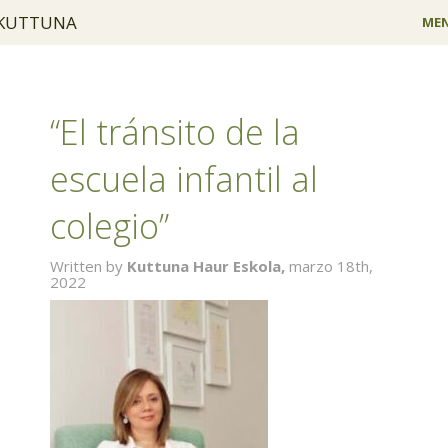
KUTTUNA
ME
PROYECTO
HAUR ESKOLA
“El tránsito de la
TALLERES
escuela infantil al
CONCILIACIÓN
colegio”
FAMILIA
Written by
Kuttuna Haur Eskola,
marzo 18th,
2022
INSTALACIONES
EQUIPO
CONTACTO
EU