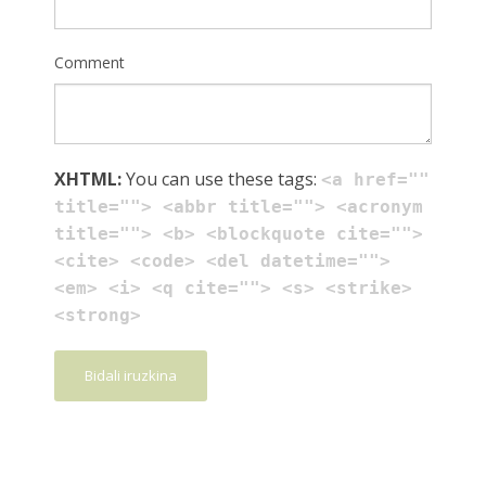
Comment
XHTML:
You can use these tags:
<a href=""
title=""> <abbr title=""> <acronym
title=""> <b> <blockquote cite="">
<cite> <code> <del datetime="">
<em> <i> <q cite=""> <s> <strike>
<strong>