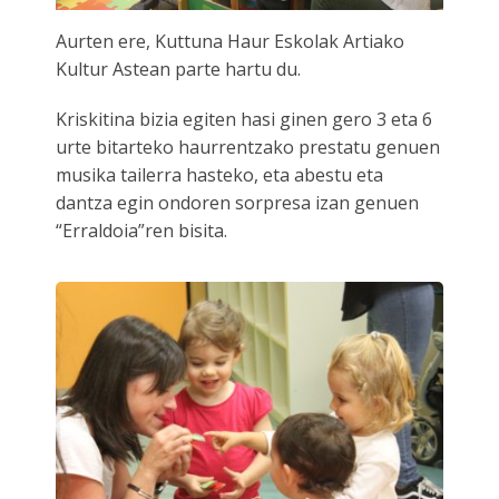
ES
Aurten ere, Kuttuna Haur Eskolak Artiako
Kultur Astean parte hartu du.
Kriskitina bizia egiten hasi ginen gero 3 eta 6
urte bitarteko haurrentzako prestatu genuen
musika tailerra hasteko, eta abestu eta
dantza egin ondoren sorpresa izan genuen
“Erraldoia”ren bisita.