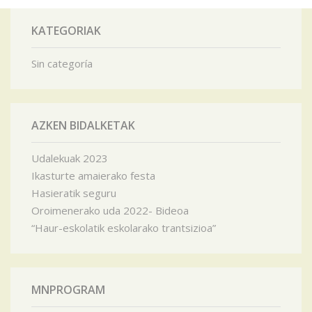
KATEGORIAK
Sin categoría
AZKEN BIDALKETAK
Udalekuak 2023
Ikasturte amaierako festa
Hasieratik seguru
Oroimenerako uda 2022- Bideoa
“Haur-eskolatik eskolarako trantsizioa”
MNPROGRAM