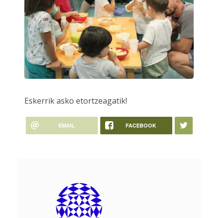
Eskerrik asko etortzeagatik!
EMAIL
FACEBOOK