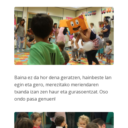
Baina ez da hor dena geratzen, hainbeste lan
egin eta gero, merezitako meriendaren
txanda izan zen haur eta gurasoentzat. Oso
ondo pasa genuen!