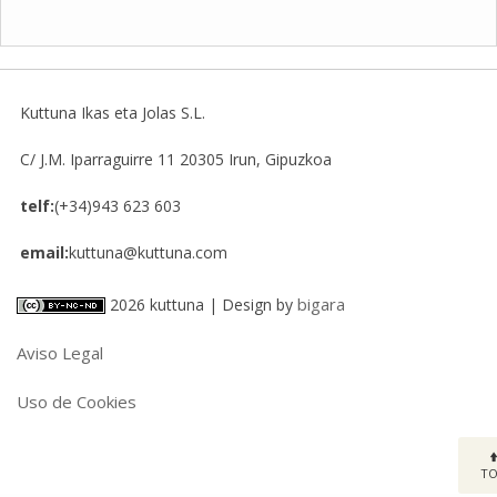
Kuttuna Ikas eta Jolas S.L.
C/ J.M. Iparraguirre 11
20305
Irun, Gipuzkoa
telf:
(+34)943 623 603
email:
kuttuna@kuttuna.com
bigara
2026 kuttuna | Design by
Aviso Legal
Uso de Cookies
T