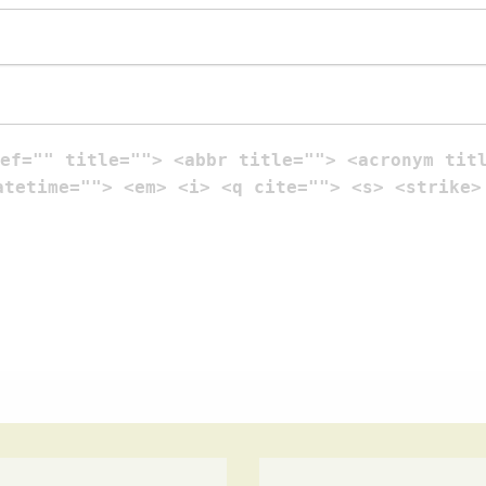
ef="" title=""> <abbr title=""> <acronym tit
atetime=""> <em> <i> <q cite=""> <s> <strike>