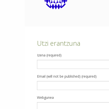
Utzi erantzuna
Izena (required)
Email (will not be published) (required)
Webgunea