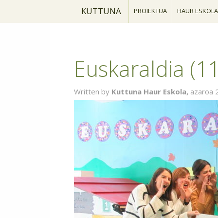
KUTTUNA
PROIEKTUA
HAUR ESKOLA
Euskaraldia (1
Written by
Kuttuna Haur Eskola,
azaroa 