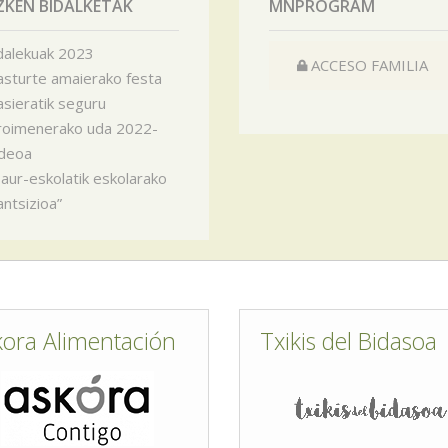
ZKEN BIDALKETAK
MNPROGRAM
alekuak 2023
ACCESO FAMILIA
asturte amaierako festa
sieratik seguru
oimenerako uda 2022-
deoa
aur-eskolatik eskolarako
antsizioa”
kora Alimentación
Txikis del Bidasoa