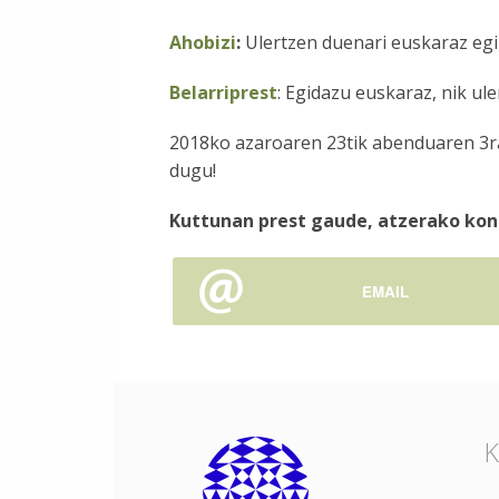
Ahobizi
:
Ulertzen duenari euskaraz egi
Belarriprest
: Egidazu euskaraz, nik ul
2018ko azaroaren 23tik abenduaren 3ra,
dugu!
Kuttunan prest gaude, atzerako kon
EMAIL
K