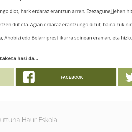
ngo diot, hark erdaraz erantzun arren. Ezezagune
i l
ehen hit
ertzen dut eta. Agian erdaraz erantzungo dizut, baina zuk nir
 Ahobizi edo Belarriprest ikurra soinean eraman, eta hizk
taketa hasi da…
FACEBOOK
uttuna Haur Eskola