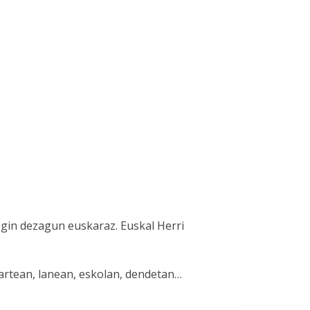
gin dezagun euskaraz. Euskal Herri
artean, lanean, eskolan, dendetan…