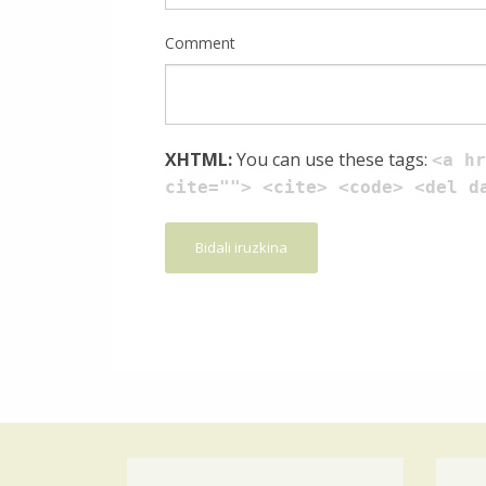
Comment
XHTML:
You can use these tags:
<a hr
cite=""> <cite> <code> <del d