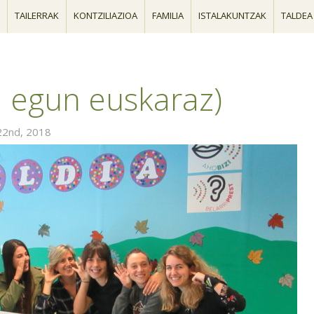
TAILERRAK
KONTZILIAZIOA
FAMILIA
ISTALAKUNTZAK
TALDEA
1 egun euskaraz)
22nd, 2018