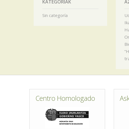
KATEGORIAK
A
Sin categoría
Ud
Ik
Ha
Or
Bi
“H
tr
Centro Homologado
As