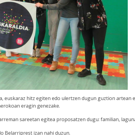
, euskaraz hitz egiten edo ulertzen dugun guztion artean e
unerokoan eragin genezake.
arreman sareetan egitea proposatzen dugu: familian, lagun
o Belarriprest izan nahi duzun.