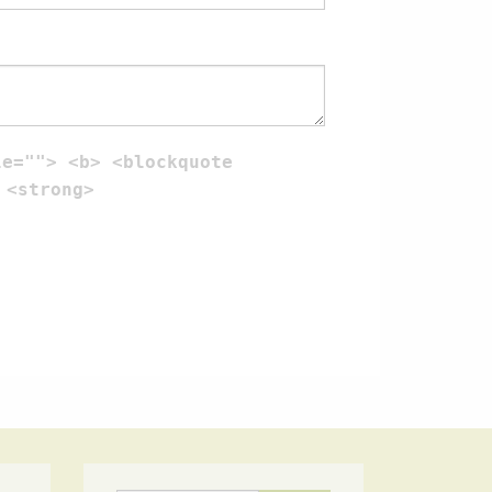
le=""> <b> <blockquote
 <strong>