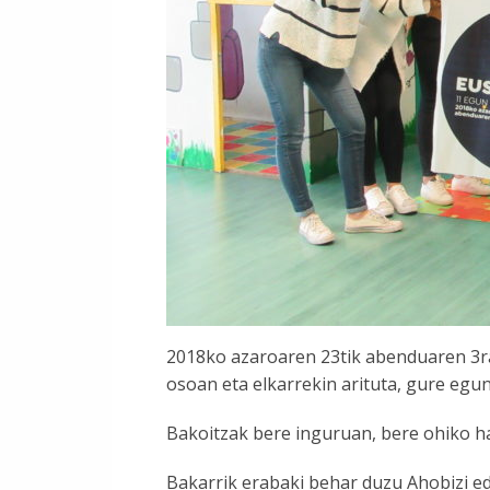
2018ko azaroaren 23tik abenduaren 3ra
osoan eta elkarrekin arituta, gure eg
Bakoitzak bere inguruan, bere ohiko h
Bakarrik erabaki behar duzu Ahobizi ed