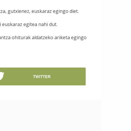
za, gutxienez, euskaraz egingo diet.
i euskaraz egitea nahi dut.
untza ohiturak aldatzeko ariketa egingo
TWITTER