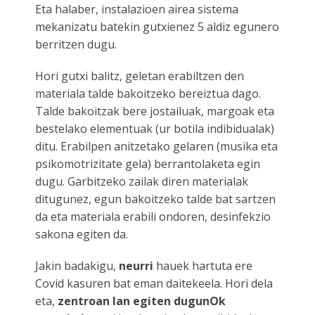
Eta halaber, instalazioen airea sistema
mekanizatu batekin gutxienez 5 aldiz egunero
berritzen dugu.
Hori gutxi balitz, geletan erabiltzen den
materiala talde bakoitzeko bereiztua dago.
Talde bakoitzak bere jostailuak, margoak eta
bestelako elementuak (ur botila indibidualak)
ditu. Erabilpen anitzetako gelaren (musika eta
psikomotrizitate gela) berrantolaketa egin
dugu. Garbitzeko zailak diren materialak
ditugunez, egun bakoitzeko talde bat sartzen
da eta materiala erabili ondoren, desinfekzio
sakona egiten da.
Jakin badakigu,
neurri
hauek hartuta ere
Covid kasuren bat eman daitekeela. Hori dela
eta,
zentroan lan egiten dugunOk