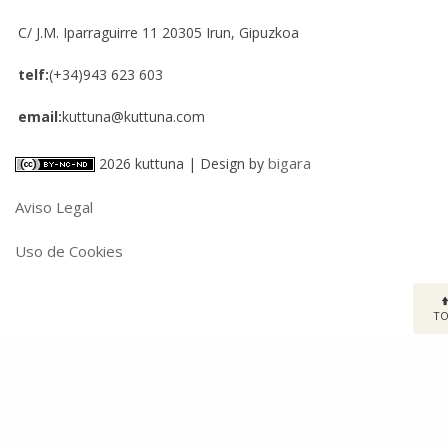
C/ J.M. Iparraguirre 11
20305
Irun, Gipuzkoa
telf:
(+34)943 623 603
email:
kuttuna@kuttuna.com
bigara
2026 kuttuna | Design by
Aviso Legal
Uso de Cookies
T