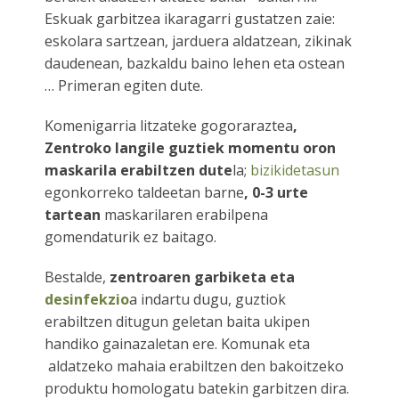
Eskuak garbitzea ikaragarri gustatzen zaie:
eskolara sartzean, jarduera aldatzean, zikinak
daudenean, bazkaldu baino lehen eta ostean
… Primeran egiten dute.
Komenigarria litzateke gogoraraztea
,
Zentroko langile guztiek
momentu oron
maskarila erabiltzen dute
la;
bizikidetasun
egonkorreko taldeetan barne
, 0-3 urte
tartean
maskarilaren erabilpena
gomendaturik ez baitago.
Bestalde,
zentroaren garbiketa eta
desinfekzio
a indartu dugu, guztiok
erabiltzen ditugun geletan baita ukipen
handiko gainazaletan ere. Komunak eta
aldatzeko mahaia erabiltzen den bakoitzeko
produktu homologatu batekin garbitzen dira.