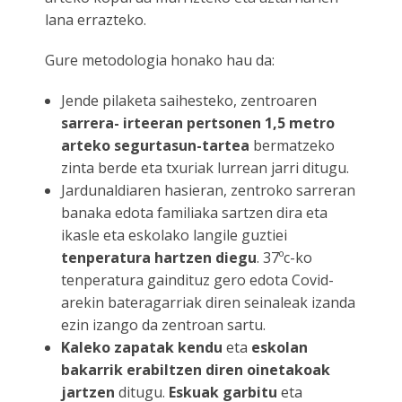
lana errazteko.
Gure metodologia honako hau da:
Jende pilaketa saihesteko, zentroaren
sarrera- irteeran pertsonen 1,5 metro
arteko segurtasun-tartea
bermatzeko
zinta berde eta txuriak lurrean jarri ditugu.
Jardunaldiaren hasieran, zentroko sarreran
banaka edota familiaka sartzen dira eta
ikasle eta eskolako langile guztiei
tenperatura hartzen diegu
. 37ºc-ko
tenperatura gaindituz gero edota Covid-
arekin bateragarriak diren seinaleak izanda
ezin izango da zentroan sartu.
Kaleko zapatak kendu
eta
eskolan
bakarrik erabiltzen diren oinetakoak
jartzen
ditugu.
Eskuak garbitu
eta