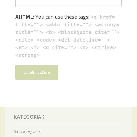
XHTML:
You can use these tags:
<a href=""
title=""> <abbr title=""> <acronym
title=""> <b> <blockquote cite="">
<cite> <code> <del datetime="">
<em> <i> <q cite=""> <s> <strike>
<strong>
KATEGORIAK
Sin categoría