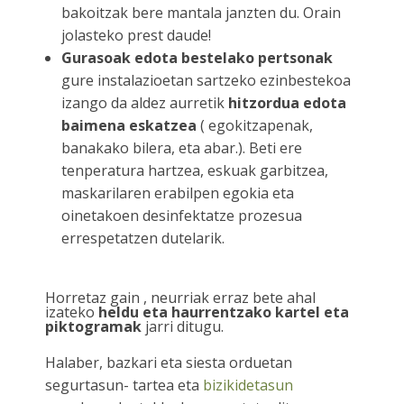
bakoitzak bere mantala janzten du. Orain
jolasteko prest daude!
Gurasoak edota bestelako pertsonak
gure instalazioetan sartzeko ezinbestekoa
izango da aldez aurretik
hitzordua edota
baimena eskatzea
( egokitzapenak,
banakako bilera, eta abar.). Beti ere
tenperatura hartzea, eskuak garbitzea,
maskarilaren erabilpen egokia eta
oinetakoen desinfektatze prozesua
errespetatzen dutelarik.
Horretaz gain , neurriak erraz bete ahal
izateko
heldu eta haurrentzako kartel eta
piktogramak
jarri ditugu.
Halaber, bazkari eta siesta orduetan
segurtasun- tartea eta
bizikidetasun