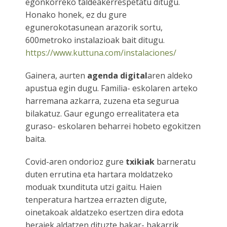
egonkorreko taldeakerrespetatu ditugu.
Honako honek, ez du gure
egunerokotasunean arazorik sortu,
600metroko instalazioak bait ditugu.
https://www.kuttuna.com/instalaciones/
Gainera, aurten
agenda
digital
aren aldeko
apustua egin dugu. Familia- eskolaren arteko
harremana azkarra, zuzena eta segurua
bilakatuz. Gaur egungo errealitatera eta
guraso- eskolaren beharrei hobeto egokitzen
baita.
Covid-aren ondorioz gure
txikiak
barneratu
duten errutina eta hartara moldatzeko
moduak txundituta utzi gaitu. Haien
tenperatura hartzea errazten digute,
oinetakoak aldatzeko esertzen dira edota
beraiek aldatzen dituzte bakar- bakarrik.