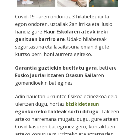
ES
Covid-19 –aren ondorioz 3 hilabetez itxita
egon ondoren, uztailak 2an irrika eta ilusio
handiz gure
Haur Eskolaren
ateak ireki
genituen berriro ere
. Udako hilabeteak
segurtasuna eta lasaitasuna eman digute
kurtso berri honi aurrera egiteko.
Garantia guztiekin bueltatu gara
, beti ere
Eusko Jaurlaritzaren Osasun Saila
ren
gomendioekin bat eginez.
Adin hauetan urruntze fisikoa ezinezkoa dela
ulertzen dugu, hortaz
bizikidetasun
egonkorreko taldeak sortu ditugu
. Taldeen
arteko harremana mugatu dugu, gure artean
Covid kasuren bat egonez gero, kontaktuen
arteko kopurua murrizteko eta aztarnarien