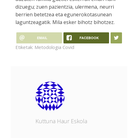
dizuegu; zuen pazientzia, ulermena, neurri
berrien betetzea eta egunerokotasunean
laguntzeagatik. Mila esker bihotz bihotzez.
EMAIL
FACEBOOK
Etiketak:
Metodologia Covid
Kuttuna Haur Eskola