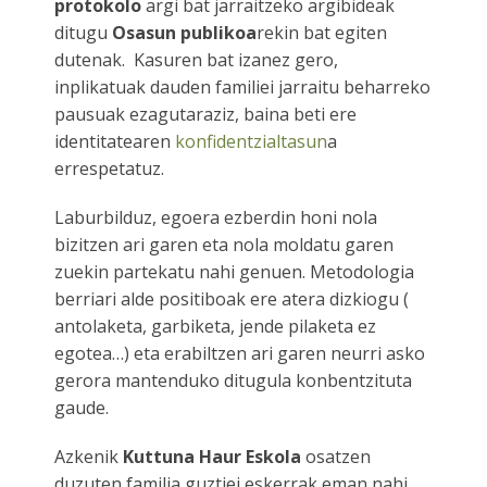
protokolo
argi bat jarraitzeko argibideak
ditugu
Osasun publikoa
rekin bat egiten
dutenak. Kasuren bat izanez gero,
inplikatuak dauden familiei jarraitu beharreko
pausuak ezagutaraziz, baina beti ere
identitatearen
konfidentzialtasun
a
errespetatuz.
Laburbilduz, egoera ezberdin honi nola
bizitzen ari garen eta nola moldatu garen
zuekin partekatu nahi genuen. Metodologia
berriari alde positiboak ere atera dizkiogu (
antolaketa, garbiketa, jende pilaketa ez
egotea…) eta erabiltzen ari garen neurri asko
gerora mantenduko ditugula konbentzituta
gaude.
Azkenik
Kuttuna Haur Eskola
osatzen
duzuten familia guztiei eskerrak eman nahi