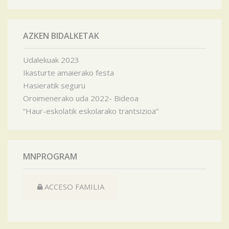
AZKEN BIDALKETAK
Udalekuak 2023
Ikasturte amaierako festa
Hasieratik seguru
Oroimenerako uda 2022- Bideoa
“Haur-eskolatik eskolarako trantsizioa”
MNPROGRAM
ACCESO FAMILIA