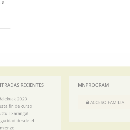
 e
NTRADAS RECIENTES
MNPROGRAM
alekuak 2023
ACCESO FAMILIA
esta fin de curso
uttu Txaranga!
guridad desde el
omienzo