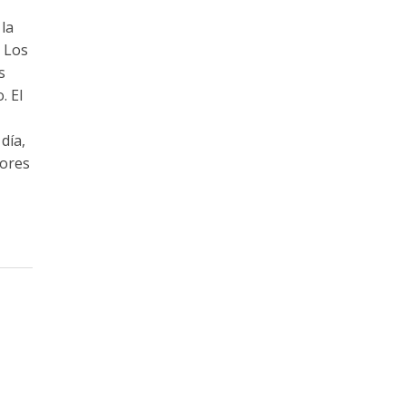
 la
 Los
s
. El
día,
iores