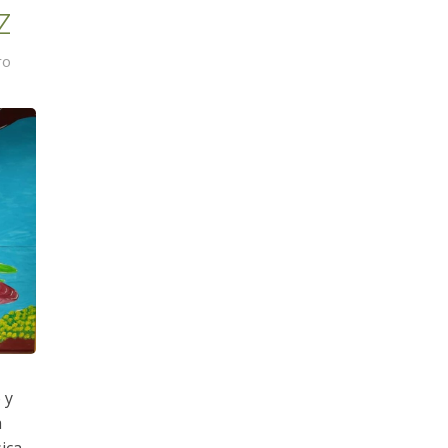
z
ro
 y
a