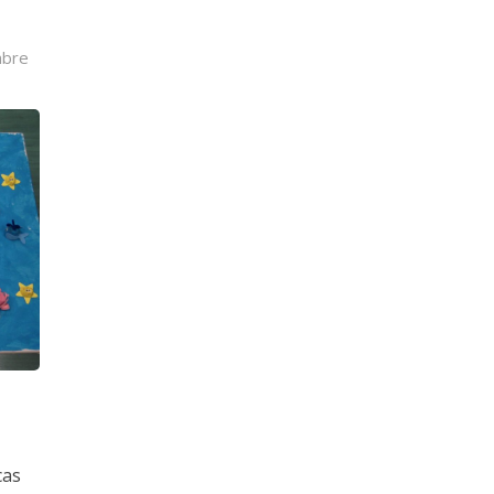
mbre
cas