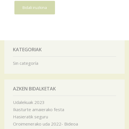
KATEGORIAK
Sin categoría
AZKEN BIDALKETAK
Udalekuak 2023
Ikasturte amaierako festa
Hasieratik seguru
Oroimenerako uda 2022- Bideoa