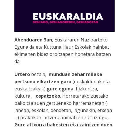
ES
Abenduaren 3an
, Euskararen Nazioarteko
Eguna da eta Kuttuna Haur Eskolak hainbat
ekimenen bidez oroitzapen honetara batzen
da.
Urtero
bezala,
munduan zehar milaka
pertsona elkartzen gara
(euskaldunak eta
euskaltzaleak)
gure eguna
, hizkuntza,
kultura …
ospatzeko
. Horretarako zuetako
bakoitza zuen gertueneko harremanetan (
lanean, eskolan, dendetan, lagunekin, etxean
…) praktikan jartzera animatzen zaituztegu
.
Gure altxorra babesten eta zaintzen duen