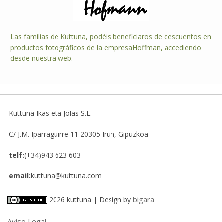
Las familias de Kuttuna, podéis beneficiaros de descuentos en
productos fotográficos de la empresaHoffman, accediendo
desde nuestra web.
Kuttuna Ikas eta Jolas S.L.
C/ J.M. Iparraguirre 11
20305
Irun, Gipuzkoa
telf:
(+34)943 623 603
email:
kuttuna@kuttuna.com
bigara
2026 kuttuna | Design by
Aviso Legal