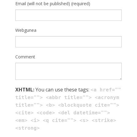
Email (will not be published) (required)
Webgunea
Comment
XHTML:
You can use these tags:
<a href=""
title=""> <abbr title=""> <acronym
title=""> <b> <blockquote cite="">
<cite> <code> <del datetime="">
<em> <i> <q cite=""> <s> <strike>
<strong>