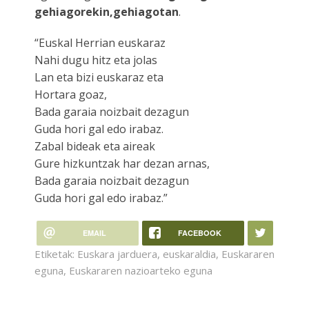
gehiagorekin,gehiagotan
.
“Euskal Herrian euskaraz
Nahi dugu hitz eta jolas
Lan eta bizi euskaraz eta
Hortara goaz,
Bada garaia noizbait dezagun
Guda hori gal edo irabaz.
Zabal bideak eta aireak
Gure hizkuntzak har dezan arnas,
Bada garaia noizbait dezagun
Guda hori gal edo irabaz.”
EMAIL
FACEBOOK
Etiketak:
Euskara jarduera
,
euskaraldia
,
Euskararen
eguna
,
Euskararen nazioarteko eguna