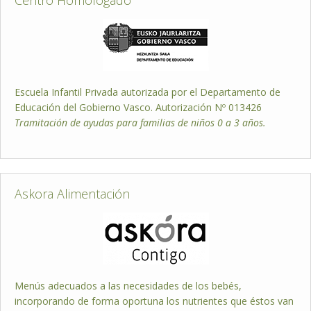
Centro Homologado
Escuela Infantil Privada autorizada por el Departamento de
Educación del Gobierno Vasco. Autorización Nº 013426
Tramitación de ayudas para familias de niños 0 a 3 años.
Askora Alimentación
Menús adecuados a las necesidades de los bebés,
incorporando de forma oportuna los nutrientes que éstos van