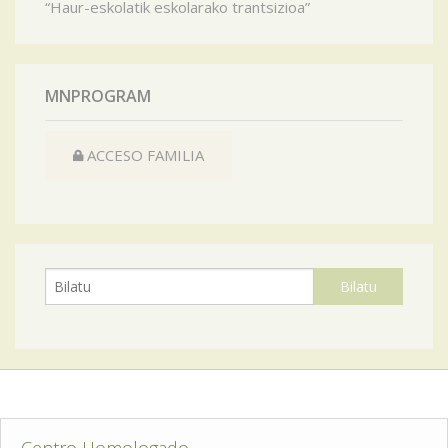
“Haur-eskolatik eskolarako trantsizioa”
MNPROGRAM
ACCESO FAMILIA