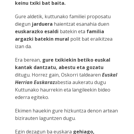
keinu txiki bat baita.
Gure aldetik, kuttunako familiei proposatu
diegun
jarduera
haientzat esanahia duen
euskarazko esaldi
batekin eta
familia
argazki batekin mural
polit bat eraikitzea
izan da.
Era berean,
gure txikiekin betiko euskal
kantak dantzatu, abestu eta gozatu
ditugu. Horrez gain, Oskorri taldearen
Euskal
Herrian Euskaraz
abestia aukeratu dugu
Kuttunako haurrekin eta langileekin bideo
ederra egiteko.
Ekimen hauekin gure hizkuntza denon artean
bizirauten laguntzen dugu.
Egin dezagun ba euskara
gehiago,