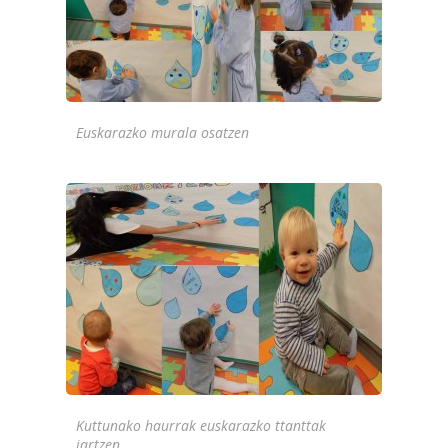
Euskarazko murala osatzen
Kuttunako haurrak euskarazko ttanttak
jartzen