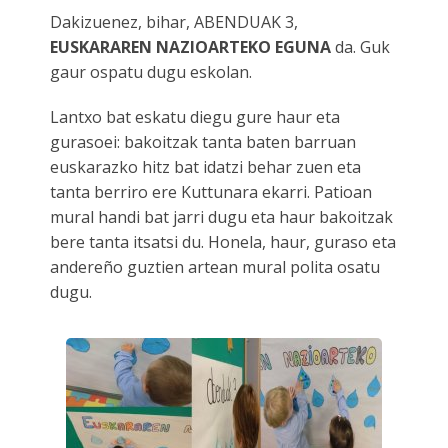
Dakizuenez, bihar, ABENDUAK 3,
ES
EUSKARAREN NAZIOARTEKO EGUNA
da. Guk
gaur ospatu dugu eskolan.
Lantxo bat eskatu diegu gure haur eta
gurasoei: bakoitzak tanta baten barruan
euskarazko hitz bat idatzi behar zuen eta
tanta berriro ere Kuttunara ekarri. Patioan
mural handi bat jarri dugu eta haur bakoitzak
bere tanta itsatsi du. Honela, haur, guraso eta
andereño guztien artean mural polita osatu
dugu.