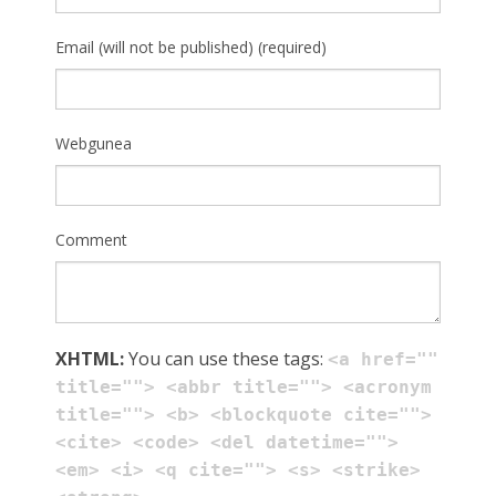
Email (will not be published) (required)
Webgunea
Comment
XHTML:
You can use these tags:
<a href=""
title=""> <abbr title=""> <acronym
title=""> <b> <blockquote cite="">
<cite> <code> <del datetime="">
<em> <i> <q cite=""> <s> <strike>