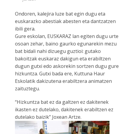
Ondoren, kalejira luze bat egin dugu eta
euskarazko abestiak abesten eta dantzatzen
ibili gera.
Gure eskolan, EUSKARAZ lan egiten dugu urte
osoan zehar, baino gaurko egunarekin mezu
bat bidali nahi dizuegu guztioi: gutako
bakoitzak euskaraz dakigun eta erabiltzen
dugun gutxi edo askorekin sortzen dugu gure
hizkuntza. Gutxi bada ere, Kuttuna Haur
Eskolatik dakizutena erabiltzera animatzen
zaituztegu.
“Hizkuntza bat ez da galtzen ez dakitenek
ikasten ez dutelako, dakitenek erabiltzen ez
dutelako baizik” Joxean Artze.