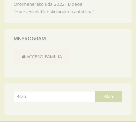
Oroimenerako uda 2022- Bideoa
“Haur-eskolatik eskolarako trantsizioa”
MNPROGRAM
ACCESO FAMILIA