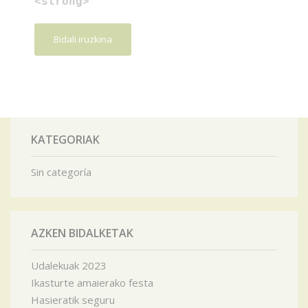
<strong>
KATEGORIAK
Sin categoría
AZKEN BIDALKETAK
Udalekuak 2023
Ikasturte amaierako festa
Hasieratik seguru