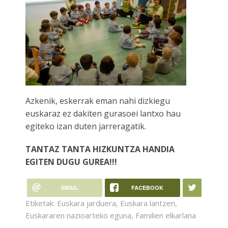
Azkenik, eskerrak eman nahi dizkiegu
euskaraz ez dakiten gurasoei lantxo hau
egiteko izan duten jarreragatik.
TANTAZ TANTA HIZKUNTZA HANDIA
EGITEN DUGU GUREA!!!
EMAIL
FACEBOOK
Etiketak:
Euskara jarduera
,
Euskara lantzen
,
Euskararen nazioarteko eguna
,
Familien elkarlana