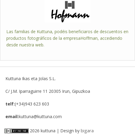
Las familias de Kuttuna, podéis beneficiaros de descuentos en
productos fotográficos de la empresaHoffman, accediendo
desde nuestra web.
Kuttuna Ikas eta Jolas S.L.
C/ J.M. Iparraguirre 11
20305
Irun, Gipuzkoa
telf:
(+34)943 623 603
email:
kuttuna@kuttuna.com
bigara
2026 kuttuna | Design by